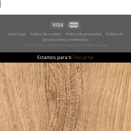
Aviso legal
Politica de cookies
Politica de privacidad
Política de
devoluciones y reembolsos
Disseny Web
i
Màrketing Digital
per
aTotArreu.com
Estamos para ti
Descartar