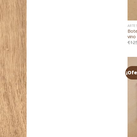
ARTE
Bote
vino
€
125
¡Ofe