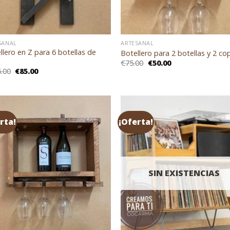
SANAL
ARTESANAL
llero en Z para 6 botellas de
Botellero para 2 botellas y 2 co
El
El
€
75.00
€
50.00
precio
precio
El
El
.00
€
85.00
original
actual
precio
precio
era:
es:
original
actual
€75.00.
€50.00.
era:
es:
€125.00.
€85.00.
rta!
¡Oferta!
SIN EXISTENCIAS