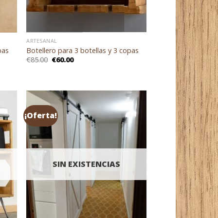
ARTESANAL
pas
Botellero para 3 botellas y 3 copas
El
El
€
85.00
€
60.00
precio
precio
original
actual
era:
es:
€85.00.
€60.00.
¡Oferta!
SIN EXISTENCIAS