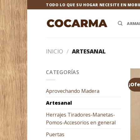
Saltar
TODO LO QUE SU HOGAR NECESITE EN MOBI
al
contenido
ARMA
INICIO
/
ARTESANAL
CATEGORÍAS
¡Ofe
Aprovechando Madera
Artesanal
Herrajes Tiradores-Manetas-
Pomos-Accesorios en general
Puertas