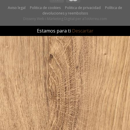
Aviso legal
Politica de cookies
Politica de privacidad
Política de
devoluciones y reembolsos
Disseny Web
i
Màrketing Digital
per
aTotArreu.com
Estamos para ti
Descartar