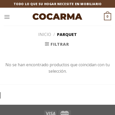
Saltar
TODO LO QUE SU HOGAR NECESITE EN MOBILIARIO
al
contenido
0
INICIO
/
PARQUET
FILTRAR
No se han encontrado productos que coincidan con tu
selección.