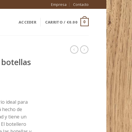
Empresa
Contacto
ACCEDER
CARRITO /
€
0.00
0
 botellas
cio
io ideal para
ual
tá hecho de
ad y tiene un
00.
El botellero
 las botellas y