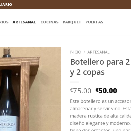
LIARIO
RIOS
ARTESANAL
COCINAS
PARQUET
PUERTAS
INICIO
/
ARTESANAL
Botellero para 2
y 2 copas
El
El
75.00
50.00
€
€
precio
pre
Este botellero es un accesor
original
act
almacenar y servir vino. Es
era:
es:
madera rustica de alta calid
€75.00.
€50.
diseño elegante y moderno. 
tiene dos estantes, uno para