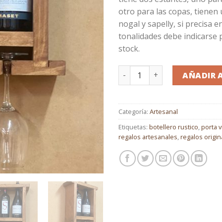
otro para las copas, tienen
nogal y sapelly, si precisa e
tonalidades debe indicarse 
stock.
Botellero para 2 botellas y
AÑADIR 
Categoría:
Artesanal
Etiquetas:
botellero rustico
,
porta 
regalos artesanales
,
regalos origin