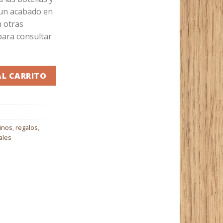
 un acabado en
n otras
para consultar
 2 copas cantidad
Alternative:
AL CARRITO
vinos
,
regalos
,
ales