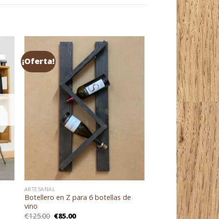
¡Oferta!
ARTESANAL
Botellero en Z para 6 botellas de
vino
El
El
€
125.00
€
85.00