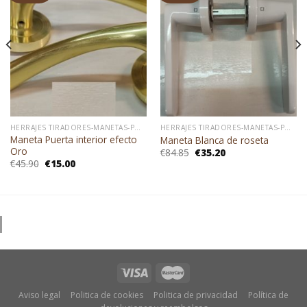
HERRAJES TIRADORES-MANETAS-POMOS-ACCESORIOS EN GENERAL
HERRAJES TIRADORES-MANETAS-POMOS-ACCESORIOS EN GENERAL
Maneta Puerta interior efecto
Maneta Blanca de roseta
Oro
El
El
€
84.85
€
35.20
precio
precio
El
El
€
45.90
€
15.00
original
actual
precio
precio
era:
es:
original
actual
€84.85.
€35.20.
era:
es:
€45.90.
€15.00.
Aviso legal
Politica de cookies
Politica de privacidad
Política de