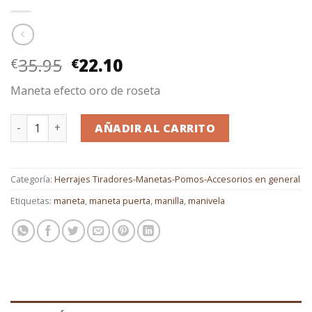
El
El
35.95
22.10
€
€
precio
precio
Maneta efecto oro de roseta
original
actual
era:
es:
Maneta roseta efecto oro cantidad
Alternative:
€35.95.
€22.10.
AÑADIR AL CARRITO
Categoría:
Herrajes Tiradores-Manetas-Pomos-Accesorios en general
Etiquetas:
maneta
,
maneta puerta
,
manilla
,
manivela