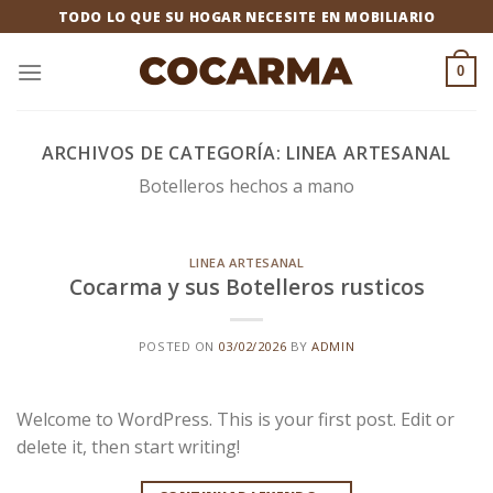
Saltar
TODO LO QUE SU HOGAR NECESITE EN MOBILIARIO
al
contenido
0
ARCHIVOS DE CATEGORÍA:
LINEA ARTESANAL
Botelleros hechos a mano
LINEA ARTESANAL
Cocarma y sus Botelleros rusticos
POSTED ON
03/02/2026
BY
ADMIN
Welcome to WordPress. This is your first post. Edit or
delete it, then start writing!